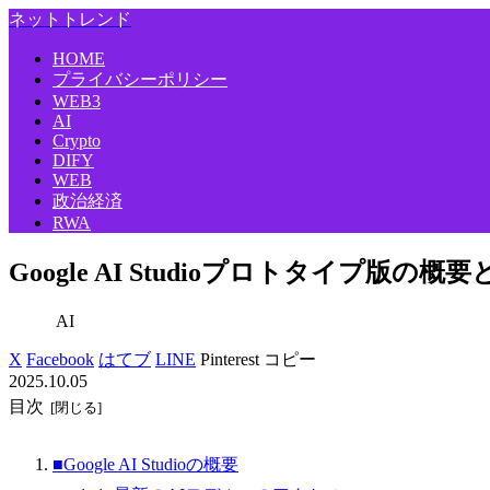
ネットトレンド
HOME
プライバシーポリシー
WEB3
AI
Crypto
DIFY
WEB
政治経済
RWA
Google AI Studioプロトタイプ版
AI
X
Facebook
はてブ
LINE
Pinterest
コピー
2025.10.05
目次
■Google AI Studioの概要