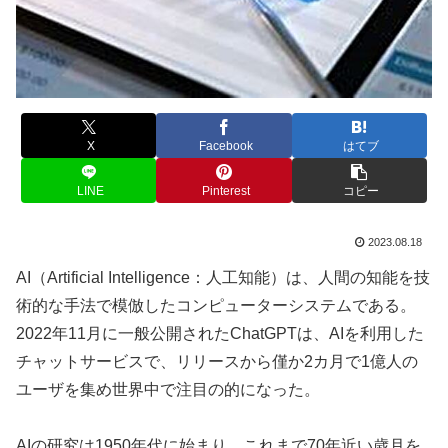
X
Facebook
はてブ
LINE
Pinterest
コピー
2023.08.18
AI（Artificial Intelligence：人工知能）は、人間の知能を技
術的な手法で模倣したコンピューターシステムである。
2022年11月に一般公開されたChatGPTは、AIを利用した
チャットサービスで、リリースから僅か2カ月で1億人の
ユーザを集め世界中で注目の的になった。
AIの研究は1950年代に始まり、これまで70年近い歳月を