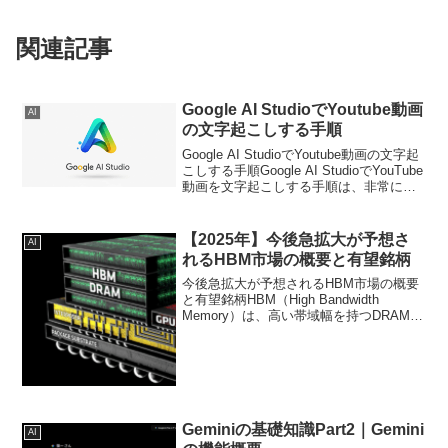
関連記事
Google AI StudioでYoutube動画
AI
の文字起こしする手順
Google AI StudioでYoutube動画の文字起
こしする手順Google AI StudioでYouTube
動画を文字起こしする手順は、非常に簡
単です。Geminiモデルのマルチモーダル
機能と「Chat」インターフェースを利用
し...
【2025年】今後急拡大が予想さ
AI
れるHBM市場の概要と有望銘柄
今後急拡大が予想されるHBM市場の概要
と有望銘柄HBM（High Bandwidth
Memory）は、高い帯域幅を持つDRAMの
一種で、複数のDRAMチップを垂直に積
層し、シリコン貫通電極（TSV: Through-
Silicon Via...
Geminiの基礎知識Part2｜Gemini
AI