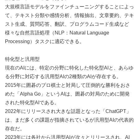
大規模言語モデルをファインチューニングすることによっ
て、テキスト分類や感情分析、情報抽出、文章要約、テキ
スト生成、質問応答、翻訳、プログラムコード生成など
様々な自然言語処理（NLP：Natural Language
Processing）タスクに適応できる。
特化型と汎用型
現在のAIには、特定の分野に特化した特化型AIと、あらゆ
る分野に対応する汎用型AIの2種類のAIが存在する。
2015年に囲碁のプロ棋士と対局して圧倒的な勝利をおさ
めた「Alpha Go」というAIは、囲碁の対局のために開発
された特化型AIである。
2022年にリリースされ大きな話題となった「ChatGPT」
は、まだ多くの課題が指摘されているが汎用型AIの代表的
存在だ。
2023年には各社から汎用型AIが次々とリリースされ、AI