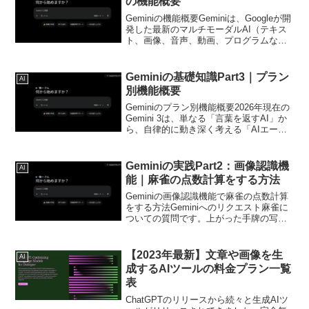
の機能概要
Geminiの機能概要Geminiは、Googleが開
発した最新のマルチモーダルAI（テキス
ト、画像、音声、動画、プログラムなど
を同時に理解・生成できるAI）です。
2025年末現在、Geminiは単なるチャット
ボットを超え、Googleの各...
Geminiの基礎知識Part3｜プラン
AI
別機能概要
Geminiのプラン別機能概要2026年現在の
Gemini 3は、単なる「言葉を返すAI」か
ら、自律的に動き深く考える「AIエージ
ェント」へと進化しました。主なプラン
と、それぞれの機能概要をわかりやすく
まとめました。まずは無料プランを使っ
Geminiの実践Part2：画像認識機
AI
て...
能｜麻雀の点数計算をする方法
Geminiの画像認識機能で麻雀の点数計算
をする方法Geminiへのリクエスト麻雀に
ついての質問です。上がった手牌の写真
からGeminiで点数を算出することは可能
ですかGeminiからの回答はい、Geminiに
上がった手牌の写真を送って点数...
【2023年最新】文章や画像を生
AI
成するAIツールの料金プラン一覧
表
ChatGPTのリリースから続々と生成AIツ