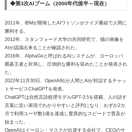
◆第3次AIブーム（2000年代後半～現在）
2011年、IBMが開発したAIワトソンがクイズ番組で人間に
勝利する。
2012年、スタンフォード大学の共同研究で、猫の画像を
AIが認識出来ることが確認された。
2016年、AlphaGoと呼ばれるAIシステムが、ヨーロッパ
囲碁王者と対局し、圧倒的な勝利を収めたことが発表され
た。
2022年11月30日、OpenAI社が人間とAIが対話するチャッ
トサービスChatGPTを発表。
ChatGPTは自然言語処理モデルGPT-3.5を搭載、人の話す
言葉に近い表現でわかりやすいと評判になり、わずか2カ
月で利用ユーザ数1億を達成し驚異的なスピードで普及が
始まった。
OpenAIはイーロン・マスクが出資する会社で、CEOのサ