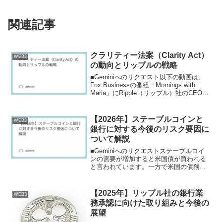
関連記事
クラリティー法案（Clarity Act）
WEB3
の動向とリップルの戦略
■Geminiへのリクエスト以下の動画は、
Fox Businessの番組「Mornings with
Maria」にRipple（リップル）社のCEO、
ブラッド・ガーリングハウス氏が出演
し、仮想通貨（暗号資産）規制の動向や
自社の戦略について...
【2026年】ステーブルコインと
WEB3
銀行に対する今後のリスク要因に
ついて解説
■Geminiへのリクエストステーブルコイ
ンの需要が増加すると米国債が買われる
と言われています。一方で米国の債務は
積みあがるばかりでドル離れが加速して
ドルの価値は下落が続いていくと思われ
ます。このような状態でステーブルコイ
【2025年】リップル社の銀行業
WEB3
ンを保有することは...
務承認に向けた取り組みと今後の
展望