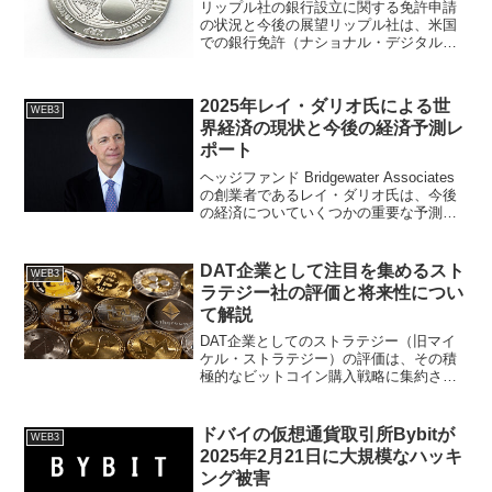
リップル社の銀行設立に関する免許申請
の状況と今後の展望リップル社は、米国
での銀行免許（ナショナル・デジタル通
貨銀行）の取得を目指して、米国の通貨
監督庁（OCC）に申請を行っていること
が報じられています。これは、リップル
2025年レイ・ダリオ氏による世
社が銀行を設立するとい...
WEB3
界経済の現状と今後の経済予測レ
ポート
ヘッジファンド Bridgewater Associates
の創業者であるレイ・ダリオ氏は、今後
の経済についていくつかの重要な予測と
懸念を表明しています。■2025年レイダ
リオ氏の経済予測概要直近の経済状況に
ついて:ダリオ氏は、現在が景気...
DAT企業として注目を集めるスト
WEB3
ラテジー社の評価と将来性につい
て解説
DAT企業としてのストラテジー（旧マイ
ケル・ストラテジー）の評価は、その積
極的なビットコイン購入戦略に集約され
ます。同社は、自社のバランスシートに
ビットコインを主要な財務準備資産とし
て組み込むことで、企業価値の向上を目
ドバイの仮想通貨取引所Bybitが
WEB3
指す先駆者となりました...
2025年2月21日に大規模なハッキ
ング被害