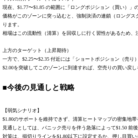
現在、$1.77〜$1.85 の範囲に「ロングポジション（買い
価格がこのゾーンに突っ込むと、強制決済の連鎖（ロングス
ります。
相場はこの流動性（清算）を回収しに行く習性があるため、
上方のターゲット（上昇期待）
一方で、$2.25〜$2.35 付近には「ショートポジション（
$2.00を突破してこのゾーンに到達すれば、空売りの買い戻
■今後の見通しと戦略
【弱気シナリオ】
$1.80のサポートを維持できず、清算ヒートマップの密集地
見通しとしては、パニック売りを伴う急落によって$1.50 
対策は、損切りラインを$1.80以下に設定するか、押し目買