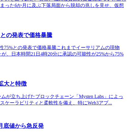
に始まった6か月に及ぶ下落局面から脱却の兆しを見せ、仮想
%との発表で価格暴騰
能性75%との発表で価格暴騰これまでイーサリアムの現物
、日本時間21日4時20分に承認の可能性が25%から75%
の拡大と特徴
チームが立ち上げたブロックチェーン「Mysten Labs」によっ
ケーラビリティと柔軟性を備え、特にWeb3アプ...
4月底値から急反発