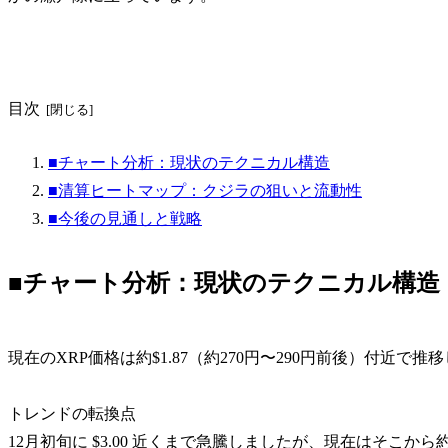
目次
■チャート分析：現状のテクニカル構造
■清算ヒートマップ：クジラの狙いと流動性
■今後の見通しと戦略
■チャート分析：現状のテクニカル構造
現在のXRP価格は約$1.87（約270円〜290円前後）付近で推
トレンドの転換点
12月初旬に $3.00 近くまで急騰しましたが、現在はそこから