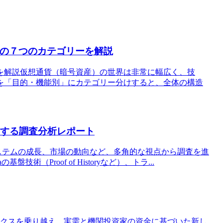
めの７つのカテゴリーを解説
を解説仮想通貨（暗号資産）の世界は非常に幅広く、技
を「目的・機能別」にカテゴリー分けすると、全体の構造
対する調査分析レポート
エコシステムの成長、市場の動向など、多角的な視点から調査を進
（Proof of Historyなど）、トラ...
ンクスを乗り越え、実需と機関投資家の資金に基づいた新し