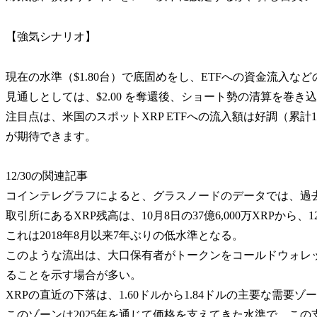
【強気シナリオ】
現在の水準（$1.80台）で底固めをし、ETFへの資金流入な
見通しとしては、$2.00 を奪還後、ショート勢の清算を巻き込み
注目点は、米国のスポットXRP ETFへの流入額は好調（累
が期待できます。
12/30の関連記事
コインテレグラフによると、グラスノードのデータでは、過去
取引所にあるXRP残高は、10月8日の37億6,000万XRPから、12
これは2018年8月以来7年ぶりの低水準となる。
このような流出は、大口保有者がトークンをコールドウォレ
ることを示す場合が多い。
XRPの直近の下落は、1.60ドルから1.84ドルの主要な需
このゾーンは2025年を通じて価格を支えてきた水準で、この