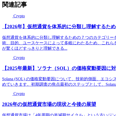
関連記事
Crypto
【2026年】仮想通貨を体系的に分類し理解するた
仮想通貨を体系的に分類し理解するための７つのカテゴリー
術、目的、ユースケースによって多岐にわたるため、これら
が驚くほどすっきりと理解できる...
Crypto
【2025年最新】ソラナ（SOL）の価格変動要因に
Solana (SOL) の価格変動要因について、技術的側面、
めていきます。初期調査の焦点最初のステップとして、Solanaの基盤技術
Crypto
2026年の仮想通貨市場の現状と今後の展望
仮想通貨市場は「4年周期の半減期サイクル」という古いジ