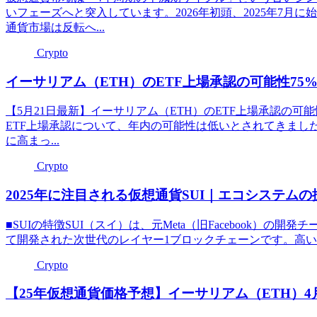
いフェーズへと突入しています。2026年初頭、2025年7月
通貨市場は反転へ...
Crypto
イーサリアム（ETH）のETF上場承認の可能性75
【5月21日最新】イーサリアム（ETH）のETF上場承認の可
ETF上場承認について、年内の可能性は低いとされてきましたが
に高まっ...
Crypto
2025年に注目される仮想通貨SUI｜エコシステム
■SUIの特徴SUI（スイ）は、元Meta（旧Facebook）の開発
て開発された次世代のレイヤー1ブロックチェーンです。高いス
Crypto
【25年仮想通貨価格予想】イーサリアム（ETH）