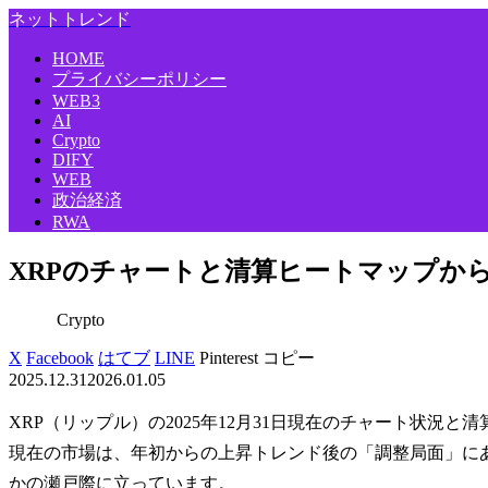
ネットトレンド
HOME
プライバシーポリシー
WEB3
AI
Crypto
DIFY
WEB
政治経済
RWA
XRPのチャートと清算ヒートマップか
Crypto
X
Facebook
はてブ
LINE
Pinterest
コピー
2025.12.31
2026.01.05
XRP（リップル）の2025年12月31日現在のチャート状況
現在の市場は、年初からの上昇トレンド後の「調整局面」に
かの瀬戸際に立っています。